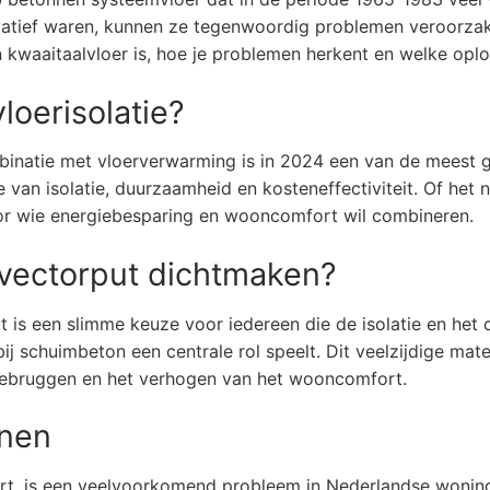
ovatief waren, kunnen ze tegenwoordig problemen veroorza
en kwaaitaalvloer is, hoe je problemen herkent en welke oplo
loerisolatie?
binatie met vloerverwarming is in 2024 een van de meest g
e van isolatie, duurzaamheid en kosteneffectiviteit. Of het
or wie energiebesparing en wooncomfort wil combineren.
vectorput dichtmaken?
is een slimme keuze voor iedereen die de isolatie en het c
 schuimbeton een centrale rol speelt. Dit veelzijdige mater
debruggen en het verhogen van het wooncomfort.
nnen
, is een veelvoorkomend probleem in Nederlandse woningen