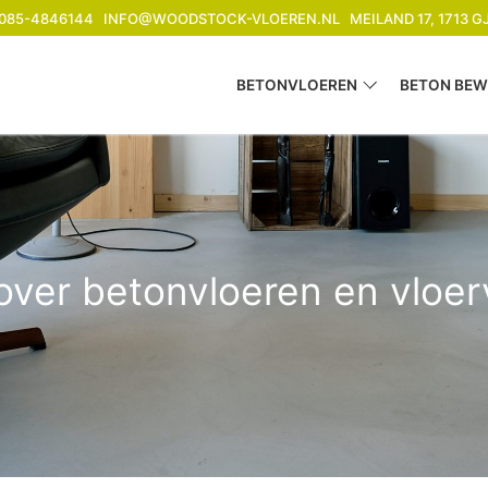
085-4846144
INFO@WOODSTOCK-VLOEREN.NL
MEILAND 17, 1713 
BETONVLOEREN
BETON BEW
 over betonvloeren en vloe