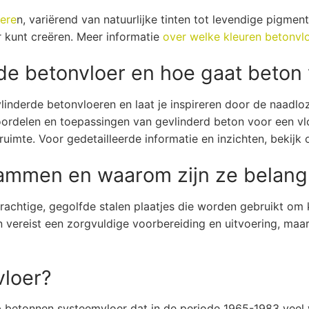
oere
n, variërend van natuurlijke tinten tot levendige pigmen
r kunt creëren. Meer informatie
over welke kleuren betonvloe
de betonvloer en hoe gaat beton v
linderde betonvloeren en laat je inspireren door de naadlo
rdelen en toepassingen van gevlinderd beton voor een vlo
e ruimte. Voor gedetailleerde informatie en inzichten, bekij
rammen en waarom zijn ze belangr
rachtige, gegolfde stalen plaatjes die worden gebruikt om
vereist een zorgvuldige voorbereiding en uitvoering, maa
vloer?
ab betonnen systeemvloer dat in de periode 1965-1983 veel