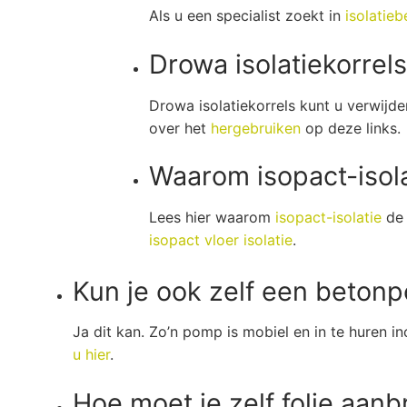
Als u een specialist zoekt in
isolatieb
Drowa isolatiekorrels
Drowa isolatiekorrels kunt u verwijd
over het
hergebruiken
op deze links.
Waarom isopact-isola
Lees hier waarom
isopact-isolatie
de 
isopact vloer isolatie
.
Kun je ook zelf een beton
Ja dit kan. Zo’n pomp is mobiel en in te huren i
u hier
.
Hoe moet je zelf folie aan