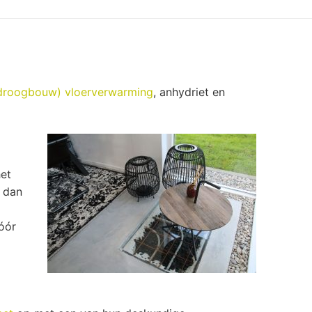
droogbouw) vloerverwarming
, anhydriet en
het
e dan
óór