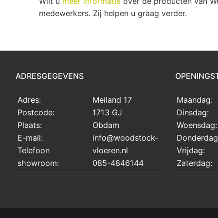
Wilt u
meer informatie
over de producten van Wo
medewerkers. Zij helpen u graag verder.
ADRESGEGEVENS
OPENINGS
Adres:
Meiland 17
Maandag:
Postcode:
1713 GJ
Dinsdag:
Plaats:
Obdam
Woensdag:
E-mail:
info@woodstock-
Donderdag
Telefoon
vloeren.nl
Vrijdag:
showroom:
085-4846144
Zaterdag: