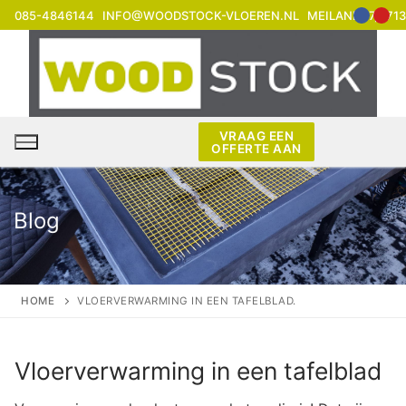
Ga
085-4846144
INFO@WOODSTOCK-VLOEREN.NL
MEILAND 17, 171
naar
de
inhoud
VRAAG EEN
OFFERTE AAN
Blog
HOME
VLOERVERWARMING IN EEN TAFELBLAD.
Vloerverwarming in een tafelblad