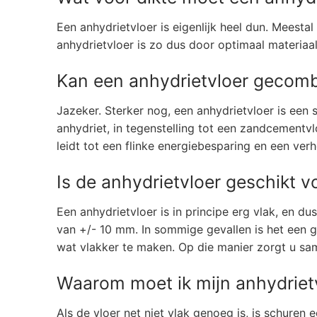
Een anhydrietvloer is eigenlijk heel dun. Meest
anhydrietvloer is zo dus door optimaal materiaa
Kan een anhydrietvloer gecom
Jazeker. Sterker nog, een anhydrietvloer is ee
anhydriet, in tegenstelling tot een zandcementv
leidt tot een flinke energiebesparing en een ve
Is de anhydrietvloer geschikt v
Een anhydrietvloer is in principe erg vlak, en 
van +/- 10 mm. In sommige gevallen is het een g
wat vlakker te maken. Op die manier zorgt u sa
Waarom moet ik mijn anhydrietv
Als de vloer net niet vlak genoeg is, is schure